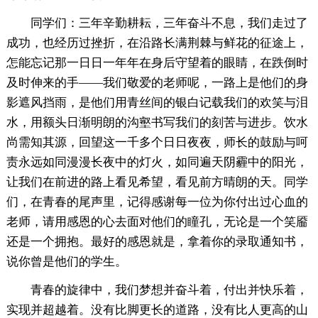
同学们：三年辛勤耕耘，三年奋斗不息，我们走过了
成功，也经历过挫折，在沿路长满荆棘与鲜花的征途上，
怎能忘记那一日日一年年在身后守望着的眼睛，在跌倒时
及时伸来的手——我们敬爱的老师呢，一路上是他们的身
影遮风挡雨，是他们用青丝间的银白记载我们的欢笑与泪
水，用额头日渐明朗的沟壑书写我们的刻苦与进步。饮水
尚需知其源，回望这一千多个日日夜夜，师长的鼓励与呵
责永远如同漫漫长夜中的灯火，如同遍天阴霾中的阳光，
让我们在前进的路上看见希望，看见前方晴朗的天。同学
们，在青春的尾声里，记得感谢每一位为你付出过心血的
老师，请用感恩的心去面对他们的瞳孔，无论是一个笑靥
还是一个拥抱。最好的感恩就是，拿着你的录取通知书，
说你曾是他们的学生。
青春的旋律中，我们梦想并奋斗着，付出并快乐着，
实现并超越着。没有比脚更长的道路，没有比人更高的山