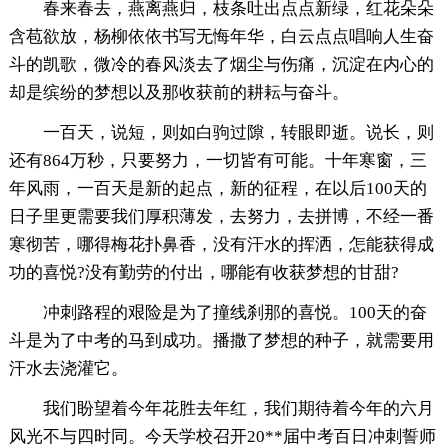
春来春去，燕离燕归，枝条吐出点点新绿，红花朵朵
含苞欲放，杨柳依依书写无悔年华，白云点点唱响人生奋
斗的凯歌，微冷的春风淡去了烟尘与伤痛，沉淀在内心的
却是缤纷的梦想以及那收获前的耕耘与奋斗。
一百天，说短，则如白驹过隙，转眼即逝。说长，则
还有864万秒，只要努力，一切皆有可能。十年寒窗，三
年风雨，一百天是新的起点，新的征程，在以后100天的
日子里更需要我们厚积薄发，去努力，去拼博，不经一番
寒彻苦，哪得梅花扑鼻香，没有汗水的挥洒，怎能获得成
功的喜悦?没有勤劳的付出，哪能有收获梦想的甘甜?
冲刺路程的艰险是为了撞线刹那的喜悦。100天的奋
斗是为了中考的马到成功。播撒了梦想的种子，就需要用
汗水去浇灌它。
我们盼望着今年花胜去年红，我们期待着今年的六月
风光不与四时同。今天学校召开20**届中考百日冲刺誓师