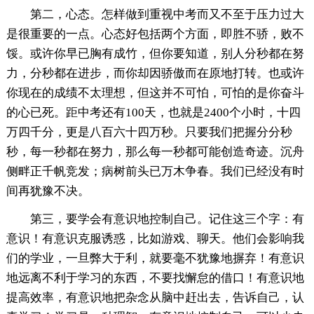
第二，心态。怎样做到重视中考而又不至于压力过大
是很重要的一点。心态好包括两个方面，即胜不骄，败不
馁。或许你早已胸有成竹，但你要知道，别人分秒都在努
力，分秒都在进步，而你却因骄傲而在原地打转。也或许
你现在的成绩不太理想，但这并不可怕，可怕的是你奋斗
的心已死。距中考还有100天，也就是2400个小时，十四
万四千分，更是八百六十四万秒。只要我们把握分分秒
秒，每一秒都在努力，那么每一秒都可能创造奇迹。沉舟
侧畔正千帆竞发；病树前头已万木争春。我们已经没有时
间再犹豫不决。
第三，要学会有意识地控制自己。记住这三个字：有
意识！有意识克服诱惑，比如游戏、聊天。他们会影响我
们的学业，一旦弊大于利，就要毫不犹豫地摒弃！有意识
地远离不利于学习的东西，不要找懈怠的借口！有意识地
提高效率，有意识地把杂念从脑中赶出去，告诉自己，认