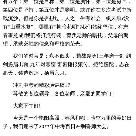
有五个：第一位是目标，第二位是胸怀，第三位是勇气，
第四位是坚持，第五位才是聪明。或许你在多次考试中折
戟沉沙。但是你是否想过，人之一生有谁会一帆风顺?没
有“山重水复”，哪里有“柳暗花明”?我们始终坚信，有志
者事竟成!我们将打点行装，背负老师的嘱托，父母的期
望，承载必胜的信念和母校的荣光。
我们的誓言是：永不低头 ，越战越勇!三年磨一剑 剑
剑扬眉出鞘;九年对寒窗 窗窗捷报频传。拒绝蹉跎，志在
高天，铸造辉煌，扬眉六月。
冲刺中考的精彩演讲稿17
尊敬的各位领导，各位老师，亲爱的同学们：
大家下午好!
今天是一个艳阳高照，春风和煦，晴空万里的美好日
子，我们迎来了20**年中考百日冲刺誓师大会。