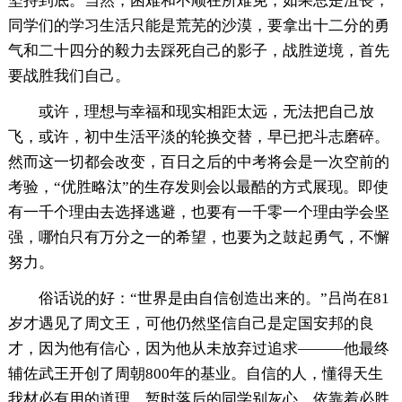
坚持到底。当然，困难和不顺在所难免，如果总是沮丧，
同学们的学习生活只能是荒芜的沙漠，要拿出十二分的勇
气和二十四分的毅力去踩死自己的影子，战胜逆境，首先
要战胜我们自己。
或许，理想与幸福和现实相距太远，无法把自己放
飞，或许，初中生活平淡的轮换交替，早已把斗志磨碎。
然而这一切都会改变，百日之后的中考将会是一次空前的
考验，“优胜略汰”的生存发则会以最酷的方式展现。即使
有一千个理由去选择逃避，也要有一千零一个理由学会坚
强，哪怕只有万分之一的希望，也要为之鼓起勇气，不懈
努力。
俗话说的好：“世界是由自信创造出来的。”吕尚在81
岁才遇见了周文王，可他仍然坚信自己是定国安邦的良
才，因为他有信心，因为他从未放弃过追求———他最终
辅佐武王开创了周朝800年的基业。自信的人，懂得天生
我材必有用的道理，暂时落后的同学别灰心，依靠着必胜