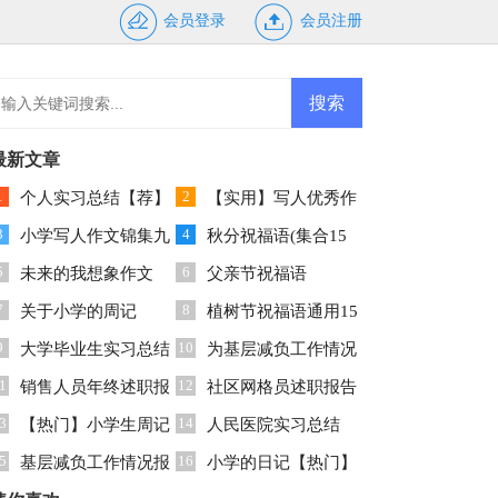
会员登录
会员注册
最新文章
1
2
个人实习总结【荐】
【实用】写人优秀作
3
4
小学写人作文锦集九
文300字集合十篇
秋分祝福语(集合15
5
6
篇
未来的我想象作文
篇)
父亲节祝福语
7
8
400字九篇
关于小学的周记
植树节祝福语通用15
9
10
大学毕业生实习总结
篇
为基层减负工作情况
1
12
15篇
销售人员年终述职报
报告
社区网格员述职报告
3
14
告12篇
【热门】小学生周记
人民医院实习总结
5
16
3篇
基层减负工作情况报
小学的日记【热门】