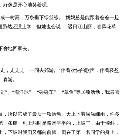
，好像是开心地笑着呢。
妆成一树高，万条垂下绿丝绦。”妈妈总是能跟着爸爸一起
丽虽然还没上学，但她也会说：“迟日江山丽，春风花草
不舍地回家去。
，走，走走走，一同去郊游。”伴着欢快的歌声，伴着轻盈
—春游。
、“海洋球” 、“碰碰车” 、“章鱼”等16项活动，我最喜
目，所以它成了最后一项活动。天上下着濛濛细雨，许多
第一条船，刚上船时是路是平平的，上坡了，由于倾斜，
上，下坡时我们又都向前倾，倒在了第一名同学的身上，