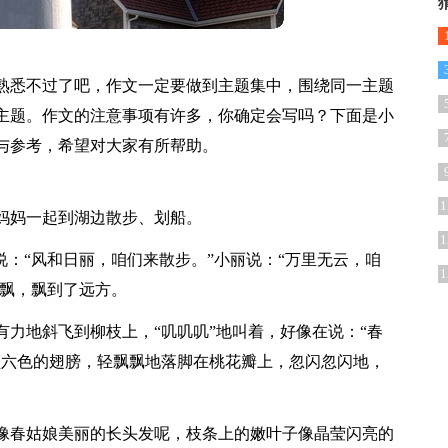
熟悉不过了吧，作文一定要做到主题集中，围绕同一主题
主题。作文的注意事项有许多，你确定会写吗？下面是小
与参考，希望对大家有所帮助。
1
妈妈一起到湖边散步、划船。
1
说：“风和日丽，咱们来散步。”小丽说：“万里无云，咱
1
啊飘，飘到了远方。
力地斜飞到柳枝上，“叽叽叽”地叫着，好像在说：“春
颜六色的翅膀，轻飘飘地落脚在桃花瓣上，忽闪忽闪地，
像春姑娘美丽的长头发呢，枝条上的嫩叶子像晶莹闪亮的