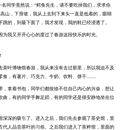
有一名同学竟然说：“鳄鱼先生，请不要吃掉我们，求求你
上高山，下滑坡，我从上去到下来头一直是低着的，眼睛
下跳的，到最下面了，我才发现，我的鞋已经浸透了。
因为我又开开心心的度过了春游这段快乐的时光。
！
去茶叶博物馆春游，我从来没有去过那里，所以我迫不及
零食，有薯片、巧克力、牛奶、饮料、饼干……
带，拿着书包，同学们都按捺不住自己内心的兴奋，想让
歌曲，有的同学手舞足蹈，有的同学还是很安静地坐在位
馆深深的吸引了。进入之后，我们先去参观了茶史馆，里
古代人品尝茶叶的习俗。之后我们进入了茶粹馆，里面的