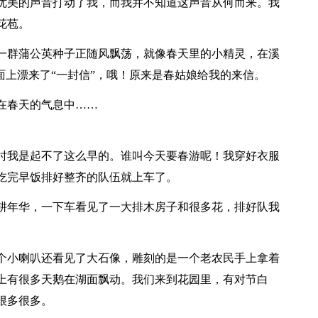
优美的声音打动了我，而我并不知道这声音从何而来。我
花苞。
一群蒲公英种子正随风飘荡，就像春天里的小精灵，在溪
面上漂来了“一封信”，哦！原来是春姑娘给我的来信。
在春天的气息中……
时我是起不了这么早的。谁叫今天要春游呢！我穿好衣服
吃完早饭排好整齐的队伍就上车了。
耕年华，一下车看见了一大排木房子和很多花，排好队我
个小喇叭还看见了大石像，雕刻的是一个老农民手上拿着
上有很多天鹅在湖面飘动。我们来到花园里，有对节白
很多很多。