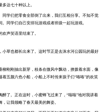
量多达七十种以上。
。同学们把零食全部倒了出来，我们互相分享。不知不觉
间。同学们自己安排玩游戏或者班级一起玩游戏。
的欢声笑语里结束了。
，小草也都长出来了。这时节正是去洙水河公园玩的最好
垂柳刚刚抽出新芽，枝条在微风中飘动，撩拨着水面，像
荡着五颜六色小船，小船上不时传来孩子们“咯咯”的欢笑
陶醉了。正在这时，小蜜蜂飞过来了，“嗡嗡”地对我讲着
舞，让我领略了春天最美的舞姿。