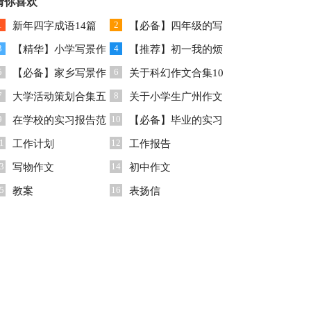
告合集8篇
猜你喜欢
1
2
新年四字成语14篇
【必备】四年级的写
3
4
【精华】小学写景作
物作文300字4篇
【推荐】初一我的烦
5
6
文300字4篇
【必备】家乡写景作
恼作文合集五篇
关于科幻作文合集10
7
8
文300字三篇
大学活动策划合集五
篇
关于小学生广州作文
9
10
篇
在学校的实习报告范
3篇
【必备】毕业的实习
1
12
文合集八篇
工作计划
报告合集五篇
工作报告
3
14
写物作文
初中作文
5
16
教案
表扬信