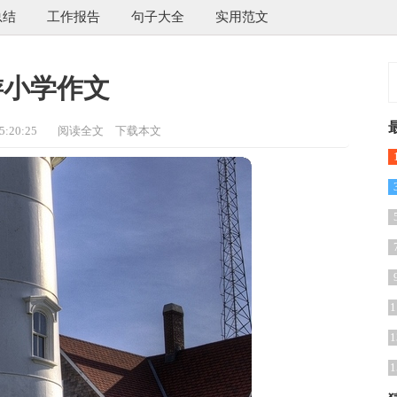
总结
工作报告
句子大全
实用范文
游小学作文
:20:25
阅读全文
下载本文
1
1
1