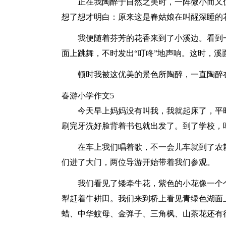
正在我陶醉于自然之美时，一阵微小而又
想了想才明白：原来这是春姑娘在叫醒深睡的
我便随着芬芳的花香来到了小溪边。看到
面上跳舞，不时发出“叮咚”地声响。这时，溪
顿时我被这优美的景色所陶醉，一直陶醉
春游小学作文5
今天早上妈妈没有叫我，我就起床了，平
刷完牙洗好脸背着书包就出发了。到了学校，
在车上我们唱着歌，不一会儿车就到了农
们进了大门，两位导游开始带着我们参观。
我们看见了矮牵牛花，紫色的小花像一个
犁赶着牛耕田。我们来到桥上看见青绿色湖面
蜡、中华蚊母、金弹子、三角枫、山茶花还有